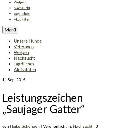
Welpen
Nachzucht
Jagdliches
Aktivitäten
Menü
Unsere Hunde
Veteranen
Welpen
Nachzucht
Jagdliches
Aktivitäten
14
Sep. 2015
Leistungszeichen
„Saujager Gatter“
von
Heike Schöngen
|
Veröffentlicht in:
Nachzucht
|
0