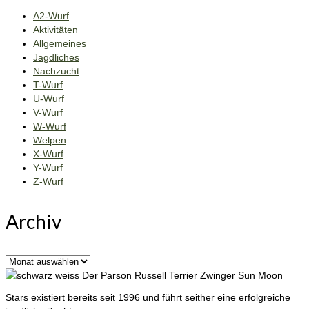
A2-Wurf
Aktivitäten
Allgemeines
Jagdliches
Nachzucht
T-Wurf
U-Wurf
V-Wurf
W-Wurf
Welpen
X-Wurf
Y-Wurf
Z-Wurf
Archiv
Archiv
Der Parson Russell Terrier Zwinger Sun Moon
Stars existiert bereits seit 1996 und führt seither eine erfolgreiche