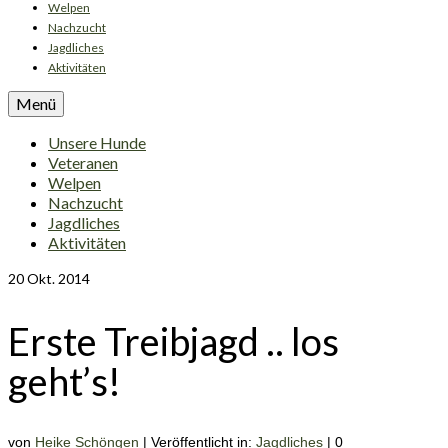
Welpen
Nachzucht
Jagdliches
Aktivitäten
Menü
Unsere Hunde
Veteranen
Welpen
Nachzucht
Jagdliches
Aktivitäten
20
Okt. 2014
Erste Treibjagd .. los
geht’s!
von
Heike Schöngen
|
Veröffentlicht in:
Jagdliches
|
0