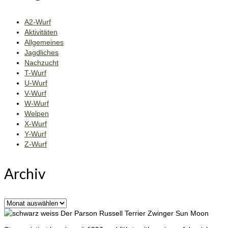
A2-Wurf
Aktivitäten
Allgemeines
Jagdliches
Nachzucht
T-Wurf
U-Wurf
V-Wurf
W-Wurf
Welpen
X-Wurf
Y-Wurf
Z-Wurf
Archiv
Archiv
Der Parson Russell Terrier Zwinger Sun Moon