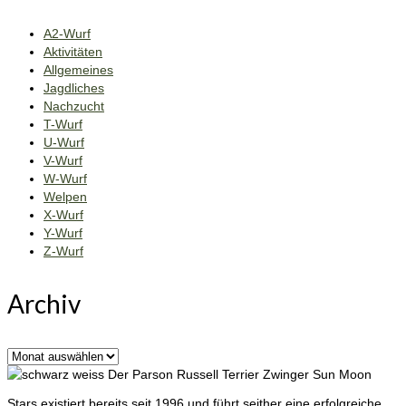
A2-Wurf
Aktivitäten
Allgemeines
Jagdliches
Nachzucht
T-Wurf
U-Wurf
V-Wurf
W-Wurf
Welpen
X-Wurf
Y-Wurf
Z-Wurf
Archiv
Archiv
Der Parson Russell Terrier Zwinger Sun Moon
Stars existiert bereits seit 1996 und führt seither eine erfolgreiche