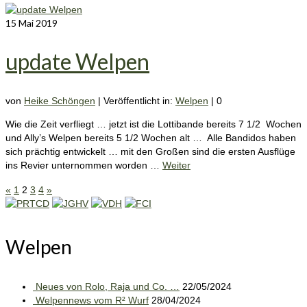
15
Mai 2019
update Welpen
von
Heike Schöngen
|
Veröffentlicht in:
Welpen
|
0
Wie die Zeit verfliegt … jetzt ist die Lottibande bereits 7 1/2 Wochen
und Ally’s Welpen bereits 5 1/2 Wochen alt … Alle Bandidos haben
sich prächtig entwickelt … mit den Großen sind die ersten Ausflüge
ins Revier unternommen worden …
Weiter
Seitennummerierung
«
1
2
3
4
»
der
Welpen
Beiträge
Neues von Rolo, Raja und Co. …
22/05/2024
Welpennews vom R² Wurf
28/04/2024